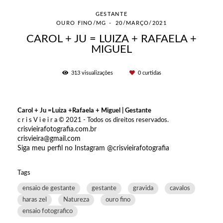
GESTANTE
OURO FINO/MG
20/MARÇO/2021
CAROL + JU = LUIZA + RAFAELA +
MIGUEL
313
visualizações
0
curtidas
Carol + Ju =Luiza +Rafaela + Miguel | Gestante
c r i s V i e i r a © 2021 - Todos os direitos reservados.
crisvieirafotografia.com.br
crisvieira@gmail.com
Siga meu perfil no Instagram @crisvieirafotografia
Tags
ensaio de gestante
gestante
gravida
cavalos
haras zel
Natureza
ouro fino
ensaio fotografico