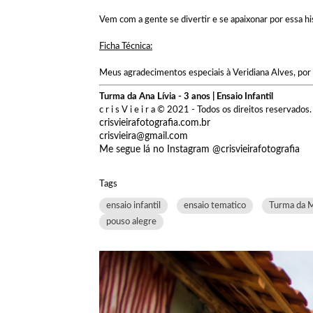
Vem com a gente se divertir e se apaixonar por essa hi
Ficha Técnica:
Meus agradecimentos especiais à Veridiana Alves, por 
Turma da Ana Lívia - 3 anos | Ensaio Infantil
c r i s V i e i r a © 2021 - Todos os direitos reservados.
crisvieirafotografia.com.br
crisvieira@gmail.com
Me segue lá no Instagram @crisvieirafotografia
Tags
ensaio infantil
ensaio tematico
Turma da 
pouso alegre