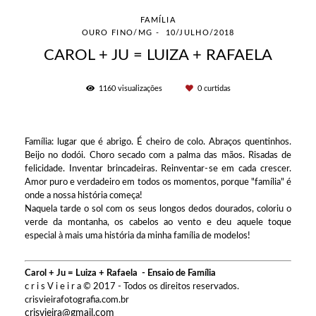
FAMÍLIA
OURO FINO/MG
10/JULHO/2018
CAROL + JU = LUIZA + RAFAELA
1160
visualizações
0
curtidas
Família: lugar que é abrigo. É cheiro de colo. Abraços quentinhos.
Beijo no dodói. Choro secado com a palma das mãos. Risadas de
felicidade. Inventar brincadeiras. Reinventar-se em cada crescer.
Amor puro e verdadeiro em todos os momentos, porque "família" é
onde a nossa história começa!
Naquela tarde o sol com os seus longos dedos dourados, coloriu o
verde da montanha, os cabelos ao vento e deu aquele toque
especial à mais uma história da minha família de modelos!
Carol + Ju = Luiza + Rafaela - Ensaio de Família
c r i s V i e i r a © 2017 - Todos os direitos reservados.
crisvieirafotografia.com.br
crisvieira@gmail.com