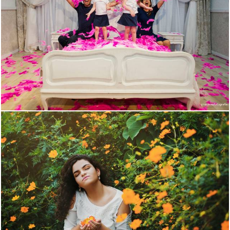
1392
1
1460
9