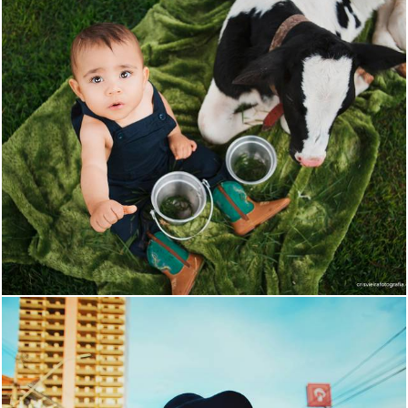
2603
27