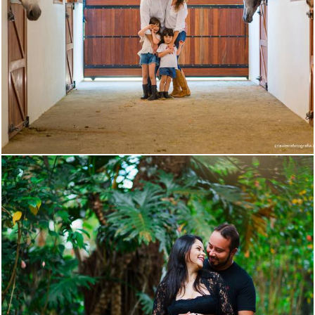
1564
3
1018
0