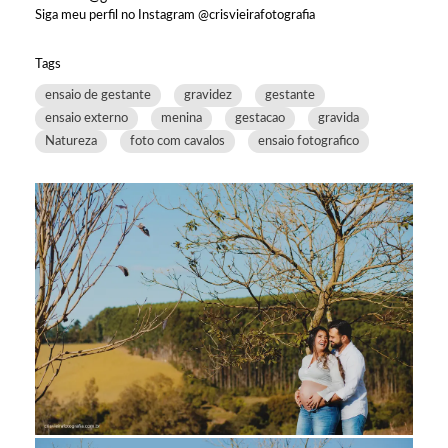
Siga meu perfil no Instagram @crisvieirafotografia
Tags
ensaio de gestante
gravidez
gestante
ensaio externo
menina
gestacao
gravida
Natureza
foto com cavalos
ensaio fotografico