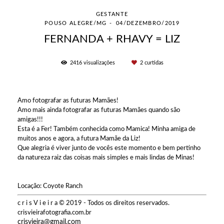
GESTANTE
POUSO ALEGRE/MG
04/DEZEMBRO/2019
FERNANDA + RHAVY = LIZ
2416
visualizações
2
curtidas
Amo fotografar as futuras Mamães!
Amo mais ainda fotografar as futuras Mamães quando são
amigas!!!
Esta é a Fer! Também conhecida como Mamica! Minha amiga de
muitos anos e agora, a futura Mamãe da Liz!
Que alegria é viver junto de vocês este momento e bem pertinho
da natureza raiz das coisas mais simples e mais lindas de Minas!
Locação: Coyote Ranch
c r i s V i e i r a © 2019 - Todos os direitos reservados.
crisvieirafotografia.com.br
crisvieira@gmail.com