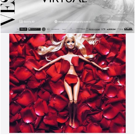
657
365