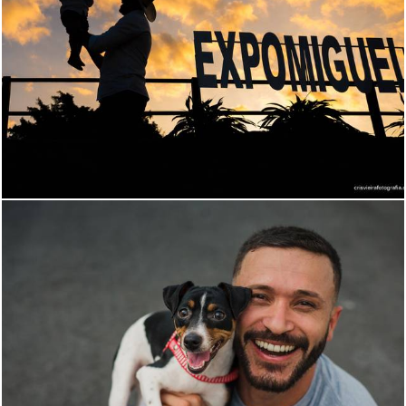
288
0
592
0