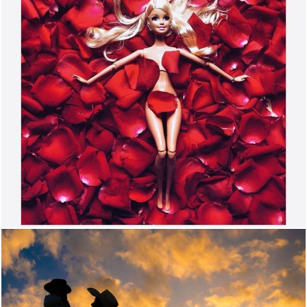
659
365