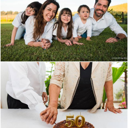
135
0
163
0