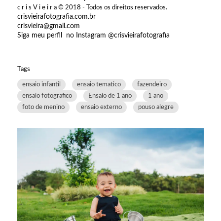
c r i s V i e i r a © 2018 - Todos os direitos reservados.
crisvieirafotografia.com.br
crisvieira@gmail.com
Siga meu perfil no Instagram @crisvieirafotografia
Tags
ensaio infantil
ensaio tematico
fazendeiro
ensaio fotografico
Ensaio de 1 ano
1 ano
foto de menino
ensaio externo
pouso alegre