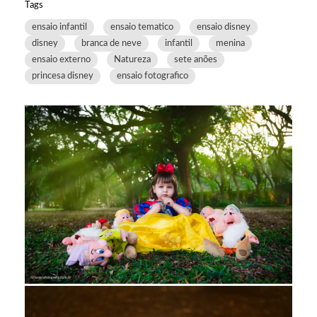
Tags
ensaio infantil
ensaio tematico
ensaio disney
disney
branca de neve
infantil
menina
ensaio externo
Natureza
sete anões
princesa disney
ensaio fotografico