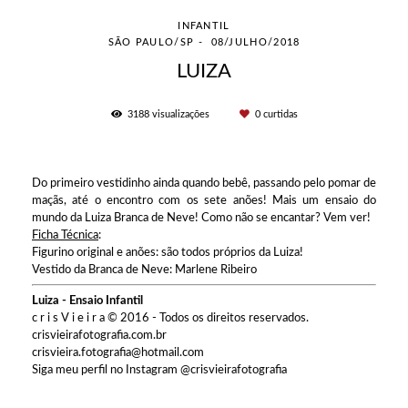
INFANTIL
SÃO PAULO/SP
08/JULHO/2018
LUIZA
3188
visualizações
0
curtidas
Do primeiro vestidinho ainda quando bebê, passando pelo pomar de
maçãs, até o encontro com os sete anões! Mais um ensaio do
mundo da Luiza Branca de Neve! Como não se encantar? Vem ver!
Ficha Técnica
:
Figurino original e anões: são todos próprios da Luiza!
Vestido da Branca de Neve: Marlene Ribeiro
Luiza - Ensaio Infantil
c r i s V i e i r a © 2016 - Todos os direitos reservados.
crisvieirafotografia.com.br
crisvieira.fotografia@hotmail.com
Siga meu perfil no Instagram @crisvieirafotografia