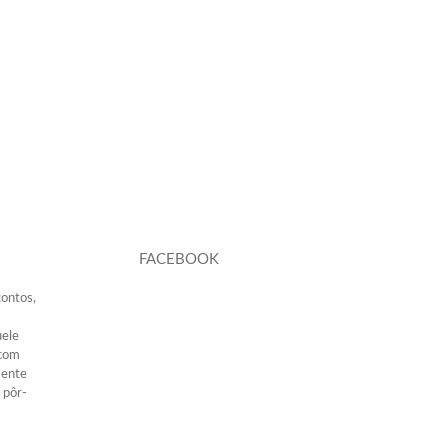
FACEBOOK
contos,
uele
 com
mente
 pôr-