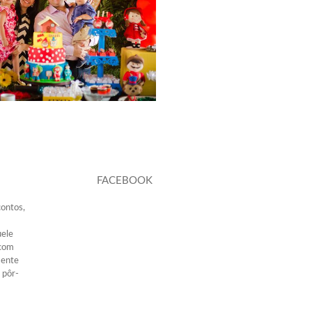
1132
1
FACEBOOK
contos,
uele
 com
mente
 pôr-